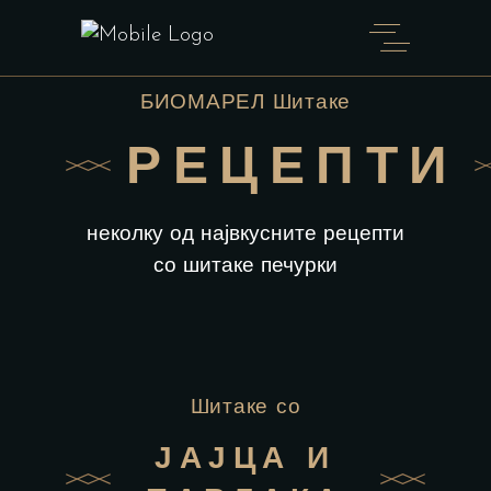
БИОМАРЕЛ Шитаке
РЕЦЕПТИ
неколку од највкусните рецепти
со шитаке печурки
Шитаке со
ЈАЈЦА И