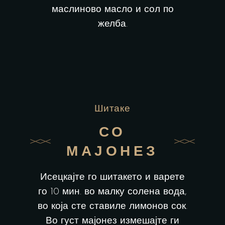
маслиново масло и сол по
желба.
Шитаке
СО
МАЈОНЕЗ
Исецкајте го шитакето и варете
го 10 мин. во малку солена вода,
во која сте ставиле лимонов сок.
Во густ мајонез измешајте ги