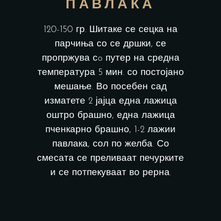
ПАВЛАКА
120-150 гр. Шитаке се сецка на
парчиња со се дршки, се
пропржува сo путер на средна
температура 5 мин. со постојано
мешање. Во посебен сад
изматете 2 јајца една лажица
оштро брашно, една лажица
пченкарно брашно, 1-2 лажии
павлака, сол по желба. Со
смесата се преливаат печурките
и се потпекуваат во рерна.