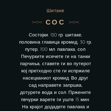
Шитаке
СОС
Состојки: 120 гр. шитаке,
половина главица кромид, 30 гр.
путер, 100 мл. павлака, сол.
Печурките исечете ги на танки
парчиња, ставете ги во путерот
кој претходно сте ги испржиле
насецканиот кромид. Во друг
сад направете запршка,
дотурете вода и сол. Пржените
печурки варете ги уште 15 мин.
На крајот додадете павлака и