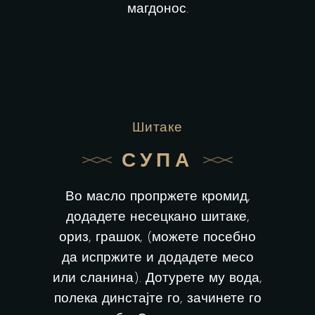
магдонос.
Шитаке
СУПА
Во масло пропржете кромид,
додадете несецкано шитаке,
ориз, грашок, (можете посебно
да испржите и додадете месо
или сланина). Дотурете му вода,
полека динстајте го, зачинете го